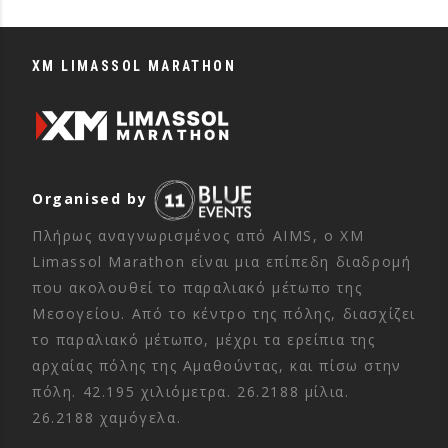
XM LIMASSOL MARATHON
Organised by
Πλήρως αναγνωρισμένος από AIMS, ο XM
Limassol Marathon είναι μια επίπεδη διαδρομή
που ακολουθεί το παραλιακό μέτωπο της
Μεσογείου. Από το κέντρο της πόλης, διασχίζει
το παραλιακό μέτωπο, μέχρι τα ερείπια της
αρχαίας πόλης της Αμαθούντας, και πίσω στην
πόλη. 42.195 χιλιόμετρα. 26.2188 μίλια.
26.2188 χαμόγελα.