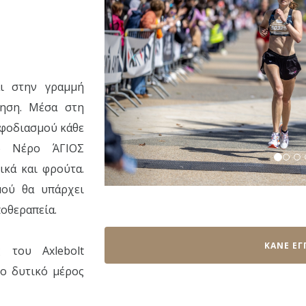
αι στην γραμμή
νηση. Μέσα στη
εφοδιασμού κάθε
ό Νέρο ΆΓΙΟΣ
ικά και φρούτα.
μού θα υπάρχει
οθεραπεία.
ΚΑΝΕ ΕΓ
 του Axlebolt
το δυτικό μέρος