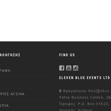
ΠΛΟΗΓΗΣΗΣ
FIND US
ΓΡΑΦΗ
ELEVEN BLUE EVENTS LTD
Φραγκλίνου Ρούζβελντ 
ΡΙΕΣ ΑΓΩΝΑ
Petra Business Centre, 2
Όροφος. P.O. Box 51623,
ΩΠΙΑ
Λεμεσός, Κύπρος