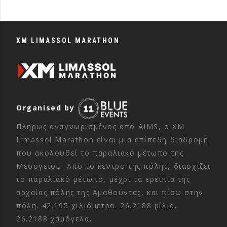
XM LIMASSOL MARATHON
Organised by
Πλήρως αναγνωρισμένος από AIMS, ο XM
Limassol Marathon είναι μια επίπεδη διαδρομή
που ακολουθεί το παραλιακό μέτωπο της
Μεσογείου. Από το κέντρο της πόλης, διασχίζει
το παραλιακό μέτωπο, μέχρι τα ερείπια της
αρχαίας πόλης της Αμαθούντας, και πίσω στην
πόλη. 42.195 χιλιόμετρα. 26.2188 μίλια.
26.2188 χαμόγελα.