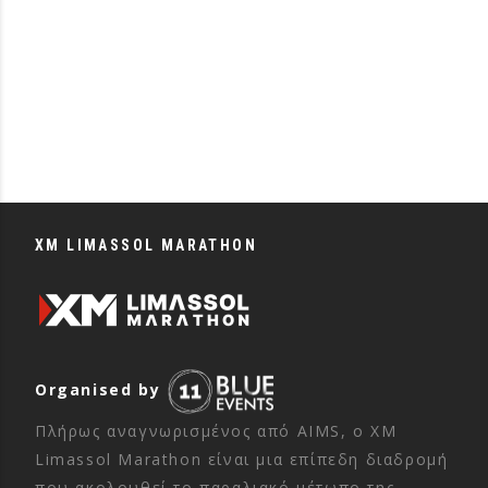
XM LIMASSOL MARATHON
Organised by
Πλήρως αναγνωρισμένος από AIMS, ο XM
Limassol Marathon είναι μια επίπεδη διαδρομή
που ακολουθεί το παραλιακό μέτωπο της