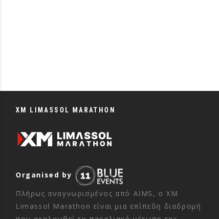
XM LIMASSOL MARATHON
Organised by
Πλήρως αναγνωρισμένος από AIMS, ο XM
Limassol Marathon είναι μια επίπεδη διαδρομή
που ακολουθεί το παραλιακό μέτωπο της